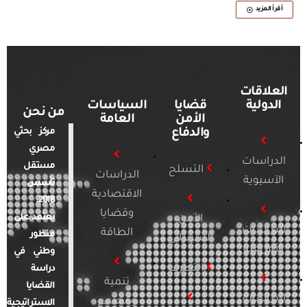
أقرأ المزيد
العلاقات
الدولية
قضايا
السياسات
من نحن
الأمن
العامة
والدفاع
مركز بحثي
مصري
الدراسات
مستقل
التسلح
الدراسات
الآسيوية
تأسس
الاقتصادية
2018.
وقضايا
يعتمد على
الأمن
الدراسات
الطاقة
منظور
السيبراني
الأفريقية
وطني في
التطرف
دراسة
تنمية
القضايا
الدراسات
ومجتمع
الاستراتيجية