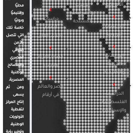
الأمريكية
الإرهاب
محليًا
والصراعات
وإقليميًا
دراسات
ودوليًا
المسلحة
الدراسات
الإعلام
خاصة تلك
الأوروبية
والرأي العام
التي تتصل
بالأمن
القومي
الدراسات
قضايا المرأة
المصري
العربية
والأسرة
والمصالح
والإقليمية
الوطنية
المصرية.
مصر والعالم
ومن ثم
الدراسات
في أرقام
يسعى
الفلسطينية
إنتاج المركز
لتغطية
والإسرائيلية
الأولويات
الوطنية،
وتوفير رؤية