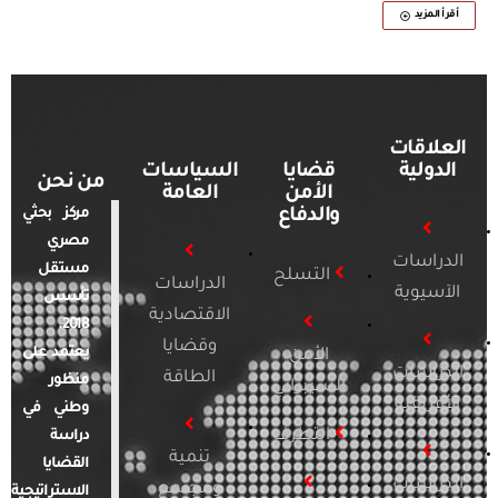
أقرأ المزيد
العلاقات
الدولية
قضايا
السياسات
من نحن
الأمن
العامة
والدفاع
مركز بحثي
مصري
الدراسات
مستقل
التسلح
الدراسات
الآسيوية
تأسس
الاقتصادية
2018.
وقضايا
يعتمد على
الأمن
الدراسات
الطاقة
منظور
السيبراني
الأفريقية
وطني في
التطرف
دراسة
تنمية
القضايا
الدراسات
ومجتمع
الاستراتيجية