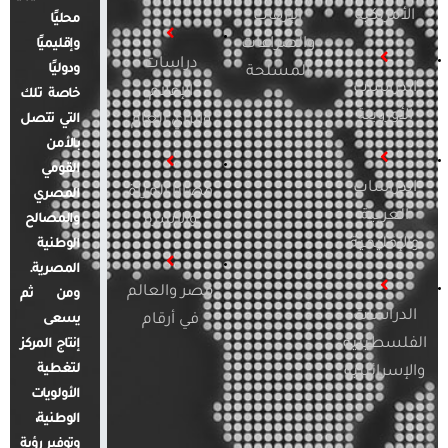
الأمريكية
الإرهاب
محليًا
والصراعات
وإقليميًا
دراسات
ودوليًا
المسلحة
الدراسات
الإعلام
خاصة تلك
الأوروبية
والرأي العام
التي تتصل
بالأمن
القومي
الدراسات
قضايا المرأة
المصري
العربية
والأسرة
والمصالح
والإقليمية
الوطنية
المصرية.
مصر والعالم
ومن ثم
الدراسات
في أرقام
يسعى
الفلسطينية
إنتاج المركز
لتغطية
والإسرائيلية
الأولويات
الوطنية،
وتوفير رؤية