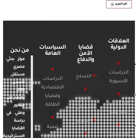
أقرأ المزيد
العلاقات
الدولية
قضايا
السياسات
من نحن
الأمن
العامة
والدفاع
مركز بحثي
مصري
الدراسات
مستقل
التسلح
الدراسات
الآسيوية
تأسس
الاقتصادية
2018.
وقضايا
يعتمد على
الأمن
الدراسات
الطاقة
منظور
السيبراني
الأفريقية
وطني في
التطرف
دراسة
تنمية
القضايا
الدراسات
ومجتمع
الاستراتيجية