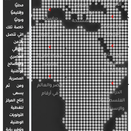
الأمريكية
الإرهاب
محليًا
والصراعات
وإقليميًا
دراسات
ودوليًا
المسلحة
الدراسات
الإعلام
خاصة تلك
الأوروبية
والرأي العام
التي تتصل
بالأمن
القومي
الدراسات
قضايا المرأة
المصري
العربية
والأسرة
والمصالح
والإقليمية
الوطنية
المصرية.
مصر والعالم
ومن ثم
الدراسات
في أرقام
يسعى
الفلسطينية
إنتاج المركز
لتغطية
والإسرائيلية
الأولويات
الوطنية،
وتوفير رؤية