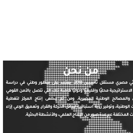
من نحن
مركز بحثي مصري مستقل تأسس 2018. يعتمد على منظور وطني في دراسة
الاستراتيجية محليًا وإقليميًا ودوليًا خاصة تلك التي تتصل بالأمن القومي
والمصالح الوطنية المصرية. ومن ثم يسعى إنتاج المركز لتغطية
ت الوطنية، وتوفير رؤية استباقية لبدائل الحركة والقرار. وتعميق الوعي إزاء
ت المختلفة عبر عدة صور من الإنتاج العلمي، والأنشطة البحثية.