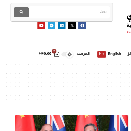
0
En
ز
English
المرصد
EGP
0.00