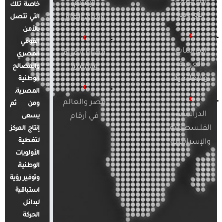
الدراسات
الإعلام
خاصة تلك
الأوروبية
والرأي العام
التي تتصل
بالأمن
القومي
الدراسات
قضايا المرأة
المصري
العربية
والأسرة
والمصالح
والإقليمية
الوطنية
المصرية.
مصر والعالم
ومن ثم
الدراسات
في أرقام
يسعى
الفلسطينية
إنتاج المركز
لتغطية
والإسرائيلية
الأولويات
الوطنية،
وتوفير رؤية
استباقية
لبدائل
الحركة