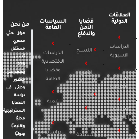
العلاقات
الدولية
قضايا
السياسات
من نحن
الأمن
العامة
والدفاع
مركز بحثي
مصري
الدراسات
مستقل
التسلح
الدراسات
الآسيوية
تأسس
الاقتصادية
2018.
وقضايا
يعتمد على
الأمن
الدراسات
الطاقة
منظور
السيبراني
الأفريقية
وطني في
التطرف
دراسة
تنمية
القضايا
الدراسات
ومجتمع
الاستراتيجية
الأمريكية
الإرهاب
محليًا
والصراعات
وإقليميًا
دراسات
ودوليًا
المسلحة