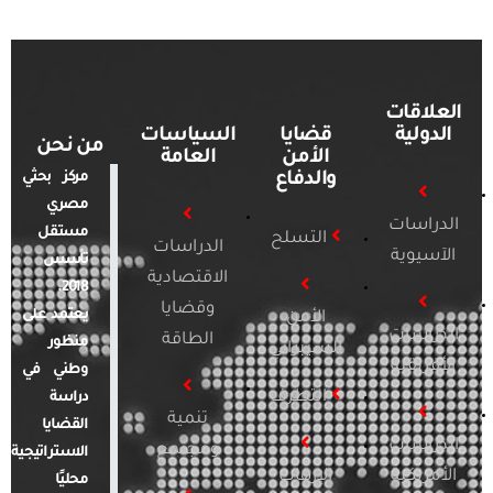
العلاقات
الدولية
قضايا
السياسات
من نحن
الأمن
العامة
والدفاع
مركز بحثي
مصري
الدراسات
مستقل
التسلح
الدراسات
الآسيوية
تأسس
الاقتصادية
2018.
وقضايا
يعتمد على
الأمن
الدراسات
الطاقة
منظور
السيبراني
الأفريقية
وطني في
التطرف
دراسة
تنمية
القضايا
الدراسات
ومجتمع
الاستراتيجية
الأمريكية
الإرهاب
محليًا