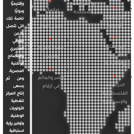
والصراعات
وإقليميًا
دراسات
ودوليًا
المسلحة
الدراسات
الإعلام
خاصة تلك
الأوروبية
والرأي العام
التي تتصل
بالأمن
القومي
الدراسات
قضايا المرأة
المصري
العربية
والأسرة
والمصالح
والإقليمية
الوطنية
المصرية.
مصر والعالم
ومن ثم
الدراسات
في أرقام
يسعى
الفلسطينية
إنتاج المركز
لتغطية
والإسرائيلية
الأولويات
الوطنية،
وتوفير رؤية
استباقية