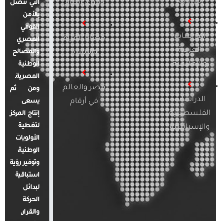
الأوروبية
والرأي العام
التي تتصل
بالأمن
القومي
الدراسات
قضايا المرأة
المصري
العربية
والأسرة
والمصالح
والإقليمية
الوطنية
المصرية.
مصر والعالم
ومن ثم
الدراسات
في أرقام
يسعى
الفلسطينية
إنتاج المركز
لتغطية
والإسرائيلية
الأولويات
الوطنية،
وتوفير رؤية
استباقية
لبدائل
الحركة
والقرار.