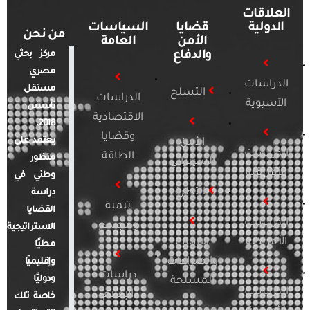
العلاقات
الدولية
قضايا
السياسات
من نحن
الأمن
العامة
والدفاع
مركز بحثي
مصري
الدراسات
مستقل
التسلح
الدراسات
الآسيوية
تأسس
الاقتصادية
2018.
وقضايا
يعتمد على
الأمن
الدراسات
الطاقة
منظور
السيبراني
الأفريقية
وطني في
التطرف
دراسة
تنمية
القضايا
الدراسات
ومجتمع
الاستراتيجية
الأمريكية
الإرهاب
محليًا
والصراعات
وإقليميًا
دراسات
ودوليًا
المسلحة
الدراسات
الإعلام
خاصة تلك