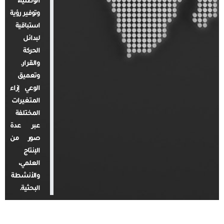
الوطنية،
وتوفير رؤية
استباقية
لبدائل
الحركة
والقرار.
وتعميق
الوعي إزاء
المتغيرات
المختلفة
عبر عدة
صور من
الإنتاج
العلمي،
والأنشطة
البحثية.