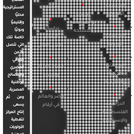
القضايا
الدراسات
ومجتمع
الاستراتيجية
الأمريكية
الإرهاب
محليًا
والصراعات
وإقليميًا
دراسات
ودوليًا
المسلحة
الدراسات
الإعلام
خاصة تلك
الأوروبية
والرأي العام
التي تتصل
بالأمن
القومي
الدراسات
قضايا المرأة
المصري
العربية
والأسرة
والمصالح
والإقليمية
الوطنية
المصرية.
مصر والعالم
ومن ثم
الدراسات
في أرقام
يسعى
الفلسطينية
إنتاج المركز
لتغطية
والإسرائيلية
الأولويات