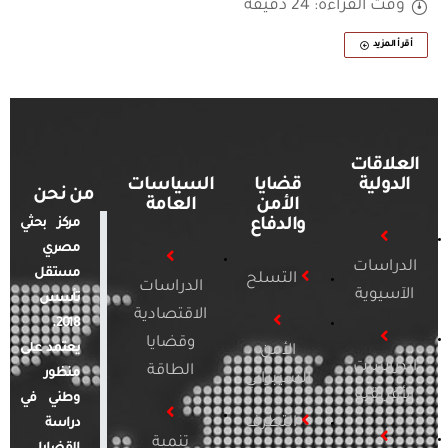
وقت القراءة: 24 دقيقة
أقرأ المزيد
العلاقات
الدولية
قضايا
السياسات
من نحن
الأمن
العامة
والدفاع
مركز بحثي
مصري
الدراسات
مستقل
التسلح
الدراسات
الآسيوية
تأسس
الاقتصادية
2018.
وقضايا
يعتمد على
الأمن
الدراسات
الطاقة
منظور
السيبراني
الأفريقية
وطني في
التطرف
دراسة
تنمية