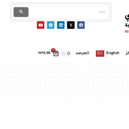
0
En
ز
English
المرصد
EGP
0.00