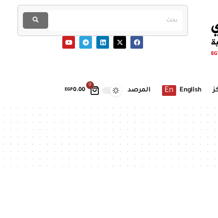
0
En
ز
English
المرصد
EGP
0.00