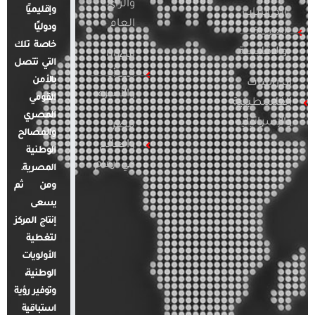
والرأي
وإقليميًا
الدراسات
العام
ودوليًا
العربية
خاصة تلك
والإقليمية
قضايا
التي تتصل
المرأة
بالأمن
الدراسات
والأسرة
القومي
الفلسطينية
المصري
والإسرائيلية
مصر
والمصالح
والعالم
الوطنية
في أرقام
المصرية.
ومن ثم
يسعى
إنتاج المركز
لتغطية
الأولويات
الوطنية،
وتوفير رؤية
استباقية