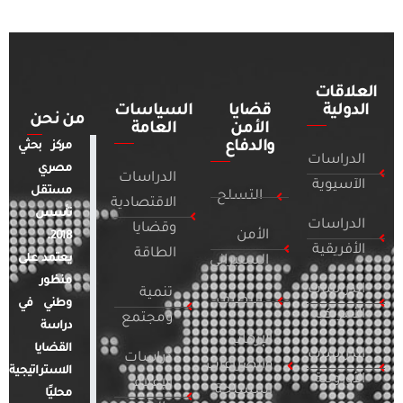
العلاقات
الدولية
قضايا
السياسات
من نحن
الأمن
العامة
والدفاع
مركز بحثي
الدراسات
مصري
الدراسات
الآسيوية
مستقل
التسلح
الاقتصادية
تأسس
الدراسات
وقضايا
الأمن
2018.
الأفريقية
الطاقة
يعتمد على
السيبراني
منظور
الدراسات
تنمية
التطرف
وطني في
الأمريكية
ومجتمع
دراسة
الإرهاب
القضايا
الدراسات
دراسات
والصراعات
الاستراتيجية
الأوروبية
الإعلام
المسلحة
محليًا