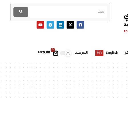
0
En
ز
English
المرصد
EGP
0.00