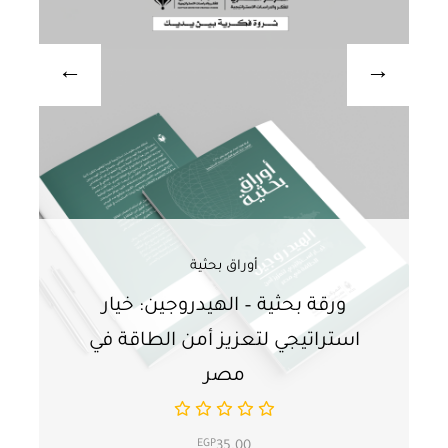
أوراق بحثية
ورقة بحثية – الهيدروجين: خيار
و
استراتيجي لتعزيز أمن الطاقة في
ا
مصر
EGP
35.00