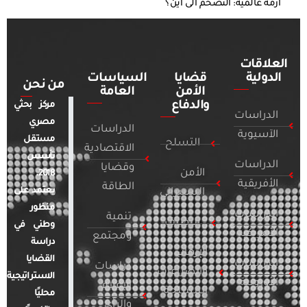
أزمة عالمية: التضخم الى أين؟
العلاقات
الدولية
قضايا
السياسات
من نحن
الأمن
العامة
والدفاع
مركز بحثي
الدراسات
مصري
الدراسات
الآسيوية
مستقل
التسلح
الاقتصادية
تأسس
الدراسات
وقضايا
الأمن
2018.
الأفريقية
الطاقة
يعتمد على
السيبراني
منظور
الدراسات
تنمية
التطرف
وطني في
الأمريكية
ومجتمع
دراسة
الإرهاب
القضايا
الدراسات
دراسات
والصراعات
الاستراتيجية
الأوروبية
الإعلام
المسلحة
محليًا
والرأي