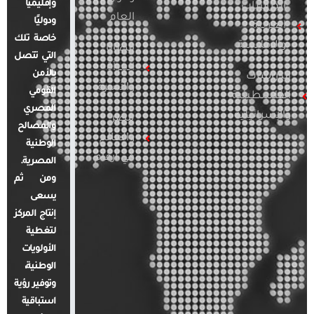
وإقليميًا
الدراسات
العام
ودوليًا
العربية
خاصة تلك
والإقليمية
قضايا
التي تتصل
المرأة
بالأمن
الدراسات
والأسرة
القومي
الفلسطينية
المصري
والإسرائيلية
مصر
والمصالح
والعالم
الوطنية
في أرقام
المصرية.
ومن ثم
يسعى
إنتاج المركز
لتغطية
الأولويات
الوطنية،
وتوفير رؤية
استباقية