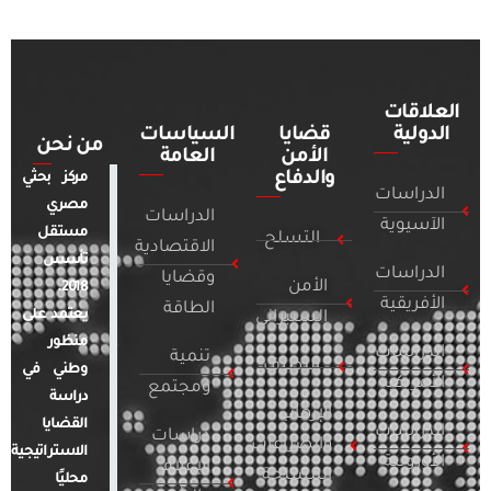
العلاقات
الدولية
قضايا
السياسات
من نحن
الأمن
العامة
والدفاع
مركز بحثي
الدراسات
مصري
الدراسات
الآسيوية
مستقل
التسلح
الاقتصادية
تأسس
الدراسات
وقضايا
الأمن
2018.
الأفريقية
الطاقة
يعتمد على
السيبراني
منظور
الدراسات
تنمية
التطرف
وطني في
الأمريكية
ومجتمع
دراسة
الإرهاب
القضايا
الدراسات
دراسات
والصراعات
الاستراتيجية
الأوروبية
الإعلام
المسلحة
محليًا