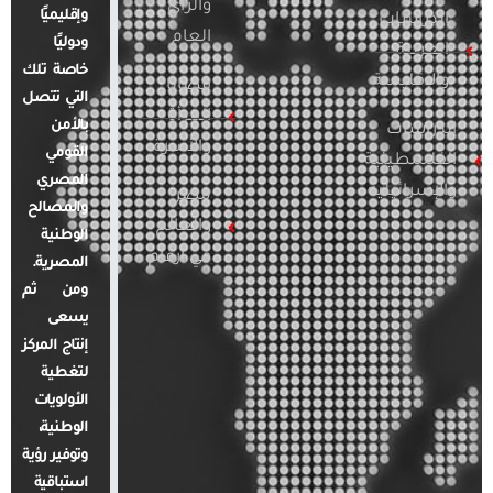
والرأي
وإقليميًا
الدراسات
العام
ودوليًا
العربية
خاصة تلك
والإقليمية
قضايا
التي تتصل
المرأة
بالأمن
الدراسات
والأسرة
القومي
الفلسطينية
المصري
والإسرائيلية
مصر
والمصالح
والعالم
الوطنية
في أرقام
المصرية.
ومن ثم
يسعى
إنتاج المركز
لتغطية
الأولويات
الوطنية،
وتوفير رؤية
استباقية