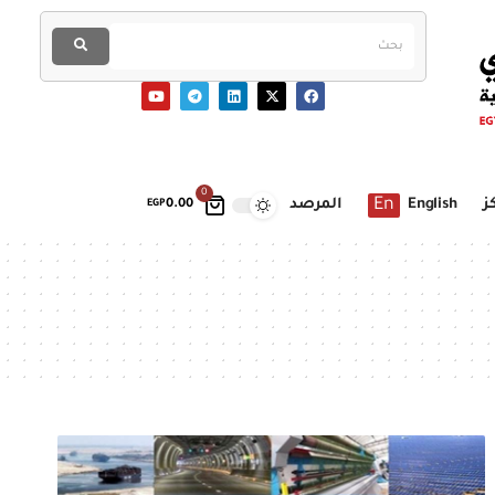
0
En
ز
English
المرصد
EGP
0.00