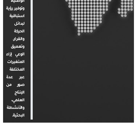
الوطنية،
وتوفير رؤية
استباقية
لبدائل
الحركة
والقرار.
وتعميق
الوعي إزاء
المتغيرات
المختلفة
عبر عدة
صور من
الإنتاج
العلمي،
والأنشطة
البحثية.