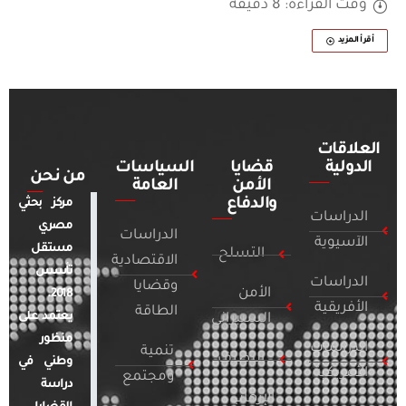
وقت القراءة: 8 دقيقة
أقرأ المزيد
العلاقات
الدولية
قضايا
السياسات
من نحن
الأمن
العامة
والدفاع
مركز بحثي
الدراسات
مصري
الدراسات
الآسيوية
مستقل
التسلح
الاقتصادية
تأسس
الدراسات
وقضايا
الأمن
2018.
الأفريقية
الطاقة
يعتمد على
السيبراني
منظور
الدراسات
تنمية
التطرف
وطني في
الأمريكية
ومجتمع
دراسة
الإرهاب