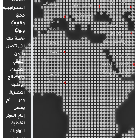
القضايا
الدراسات
دراسات
والصراعات
الاستراتيجية
الأوروبية
الإعلام
المسلحة
محليًا
والرأي
وإقليميًا
الدراسات
العام
ودوليًا
العربية
خاصة تلك
والإقليمية
قضايا
التي تتصل
المرأة
بالأمن
الدراسات
والأسرة
القومي
الفلسطينية
المصري
والإسرائيلية
مصر
والمصالح
والعالم
الوطنية
في أرقام
المصرية.
ومن ثم
يسعى
إنتاج المركز
لتغطية
الأولويات