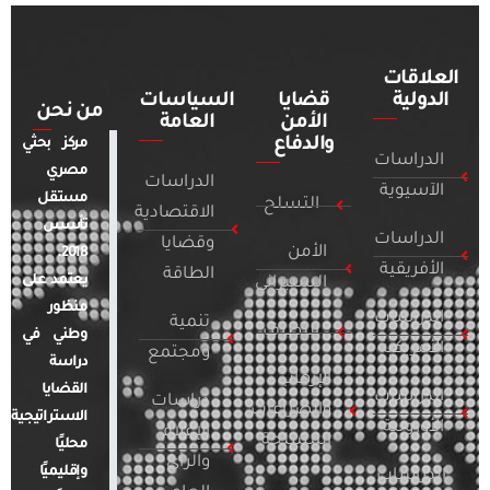
العلاقات
الدولية
قضايا
السياسات
من نحن
الأمن
العامة
والدفاع
مركز بحثي
الدراسات
مصري
الدراسات
الآسيوية
مستقل
التسلح
الاقتصادية
تأسس
الدراسات
وقضايا
الأمن
2018.
الأفريقية
الطاقة
يعتمد على
السيبراني
منظور
الدراسات
تنمية
التطرف
وطني في
الأمريكية
ومجتمع
دراسة
الإرهاب
القضايا
الدراسات
دراسات
والصراعات
الاستراتيجية
الأوروبية
الإعلام
المسلحة
محليًا
والرأي
وإقليميًا
الدراسات