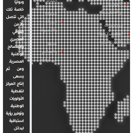
العام
ودوليًا
العربية
خاصة تلك
والإقليمية
قضايا
التي تتصل
المرأة
بالأمن
الدراسات
والأسرة
القومي
الفلسطينية
المصري
والإسرائيلية
مصر
والمصالح
والعالم
الوطنية
في أرقام
المصرية.
ومن ثم
يسعى
إنتاج المركز
لتغطية
الأولويات
الوطنية،
وتوفير رؤية
استباقية
لبدائل