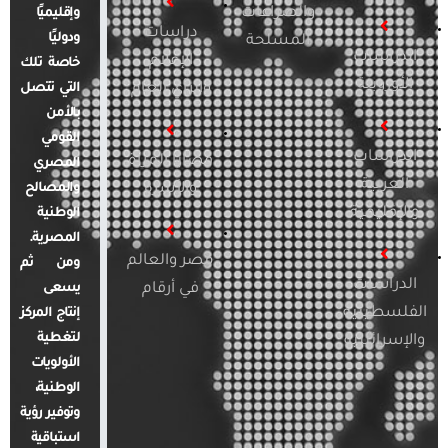
والصراعات
وإقليميًا
دراسات
ودوليًا
المسلحة
الدراسات
الإعلام
خاصة تلك
الأوروبية
والرأي العام
التي تتصل
بالأمن
القومي
الدراسات
قضايا المرأة
المصري
العربية
والأسرة
والمصالح
والإقليمية
الوطنية
المصرية.
مصر والعالم
ومن ثم
الدراسات
في أرقام
يسعى
الفلسطينية
إنتاج المركز
لتغطية
والإسرائيلية
الأولويات
الوطنية،
وتوفير رؤية
استباقية