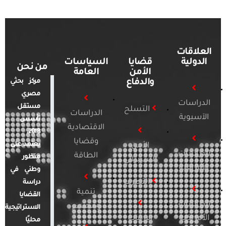
العلاقات
الدولية
قضايا
السياسات
من نحن
الأمن
العامة
والدفاع
مركز بحثي
مصري
الدراسات
مستقل
التسلح
الدراسات
الآسيوية
تأسس
الاقتصادية
2018.
وقضايا
يعتمد على
الأمن
الدراسات
الطاقة
منظور
السيبراني
الأفريقية
وطني في
التطرف
دراسة
تنمية
القضايا
الدراسات
ومجتمع
الاستراتيجية
الأمريكية
الإرهاب
محليًا