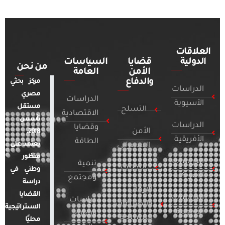
العلاقات
الدولية
قضايا
السياسات
من نحن
الأمن
العامة
والدفاع
مركز بحثي
الدراسات
مصري
الدراسات
الآسيوية
مستقل
التسلح
الاقتصادية
تأسس
الدراسات
وقضايا
الأمن
2018.
الأفريقية
الطاقة
يعتمد على
السيبراني
منظور
الدراسات
تنمية
التطرف
وطني في
الأمريكية
ومجتمع
دراسة
الإرهاب
القضايا
الدراسات
دراسات
والصراعات
الاستراتيجية
الأوروبية
الإعلام
المسلحة
محليًا