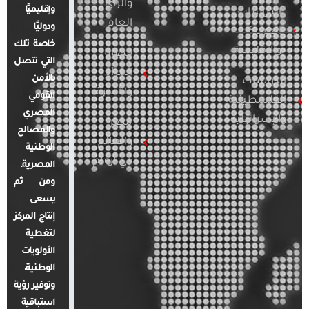
والرأي
وإقليميًا
الدراسات
العام
ودوليًا
العربية
خاصة تلك
والإقليمية
قضايا
التي تتصل
المرأة
بالأمن
الدراسات
والأسرة
القومي
الفلسطينية
المصري
والإسرائيلية
مصر
والمصالح
والعالم
الوطنية
في أرقام
المصرية.
ومن ثم
يسعى
إنتاج المركز
لتغطية
الأولويات
الوطنية،
وتوفير رؤية
استباقية