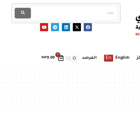
0
En
ز
English
المرصد
EGP
0.00