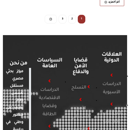
أقرأ المزيد
3
2
1
العلاقات
الدولية
قضايا
السياسات
من نحن
الأمن
العامة
والدفاع
مركز بحثي
مصري
الدراسات
مستقل
التسلح
الدراسات
الآسيوية
تأسس
الاقتصادية
2018.
وقضايا
يعتمد على
الأمن
الدراسات
الطاقة
منظور
السيبراني
الأفريقية
وطني في
التطرف
دراسة