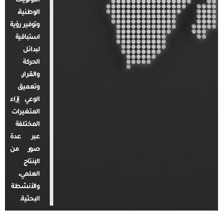
الأولويات
الوطنية،
وتوفير رؤية
استباقية
لبدائل
الحركة
والقرار.
وتعميق
الوعي إزاء
المتغيرات
المختلفة
عبر عدة
صور من
الإنتاج
العلمي،
والأنشطة
البحثية.