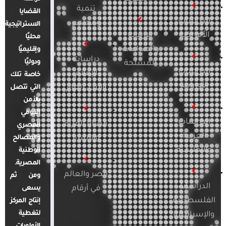
تنمية
القضايا
الدراسات
ومجتمع
الاستراتيجية
الأمريكية
الإرهاب
محليًا
والصراعات
وإقليميًا
دراسات
ودوليًا
المسلحة
الدراسات
الإعلام
خاصة تلك
الأوروبية
والرأي العام
التي تتصل
بالأمن
القومي
الدراسات
قضايا المرأة
المصري
العربية
والأسرة
والمصالح
والإقليمية
الوطنية
المصرية.
مصر والعالم
ومن ثم
الدراسات
في أرقام
يسعى
الفلسطينية
إنتاج المركز
لتغطية
والإسرائيلية