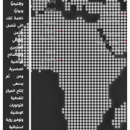
والرأي
وإقليميًا
الدراسات
العام
ودوليًا
العربية
خاصة تلك
والإقليمية
قضايا
التي تتصل
المرأة
بالأمن
الدراسات
والأسرة
القومي
الفلسطينية
المصري
والإسرائيلية
مصر
والمصالح
والعالم
الوطنية
في أرقام
المصرية.
ومن ثم
يسعى
إنتاج المركز
لتغطية
الأولويات
الوطنية،
وتوفير رؤية
استباقية