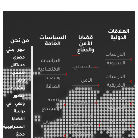
العلاقات
الدولية
قضايا
السياسات
من نحن
الأمن
العامة
والدفاع
مركز بحثي
الدراسات
مصري
الدراسات
الآسيوية
مستقل
التسلح
الاقتصادية
تأسس
الدراسات
وقضايا
الأمن
2018.
الأفريقية
الطاقة
يعتمد على
السيبراني
منظور
الدراسات
تنمية
التطرف
وطني في
الأمريكية
ومجتمع
دراسة
الإرهاب
القضايا
الدراسات
دراسات
والصراعات
الاستراتيجية
الأوروبية
الإعلام
المسلحة
محليًا