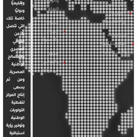
والرأي
وإقليميًا
الدراسات
العام
ودوليًا
العربية
خاصة تلك
والإقليمية
قضايا
التي تتصل
المرأة
بالأمن
الدراسات
والأسرة
القومي
الفلسطينية
المصري
والإسرائيلية
مصر
والمصالح
والعالم
الوطنية
في أرقام
المصرية.
ومن ثم
يسعى
إنتاج المركز
لتغطية
الأولويات
الوطنية،
وتوفير رؤية
استباقية