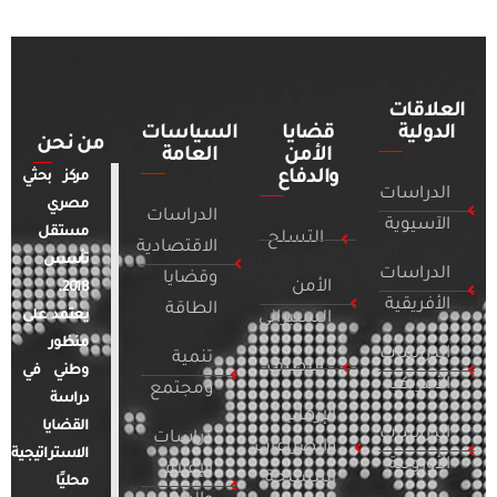
العلاقات
الدولية
قضايا
السياسات
من نحن
الأمن
العامة
والدفاع
مركز بحثي
الدراسات
مصري
الدراسات
الآسيوية
مستقل
التسلح
الاقتصادية
تأسس
الدراسات
وقضايا
الأمن
2018.
الأفريقية
الطاقة
يعتمد على
السيبراني
منظور
الدراسات
تنمية
التطرف
وطني في
الأمريكية
ومجتمع
دراسة
الإرهاب
القضايا
الدراسات
دراسات
والصراعات
الاستراتيجية
الأوروبية
الإعلام
المسلحة
محليًا