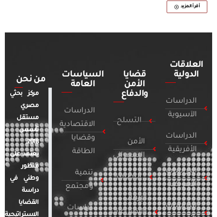
أقرأ المزيد
العلاقات
الدولية
قضايا
السياسات
من نحن
الأمن
العامة
والدفاع
مركز بحثي
الدراسات
مصري
الدراسات
الآسيوية
مستقل
التسلح
الاقتصادية
تأسس
الدراسات
وقضايا
الأمن
2018.
الأفريقية
الطاقة
يعتمد على
السيبراني
منظور
الدراسات
تنمية
التطرف
وطني في
الأمريكية
ومجتمع
دراسة
الإرهاب
القضايا
الدراسات
دراسات
والصراعات
الاستراتيجية