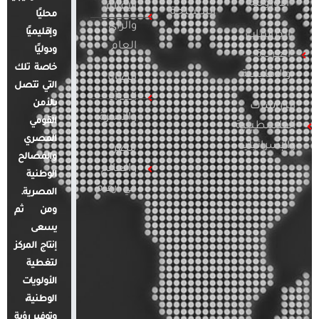
الأوروبية
الإعلام
المسلحة
محليًا
والرأي
وإقليميًا
الدراسات
العام
ودوليًا
العربية
خاصة تلك
والإقليمية
قضايا
التي تتصل
المرأة
بالأمن
الدراسات
والأسرة
القومي
الفلسطينية
المصري
والإسرائيلية
مصر
والمصالح
والعالم
الوطنية
في أرقام
المصرية.
ومن ثم
يسعى
إنتاج المركز
لتغطية
الأولويات
الوطنية،
وتوفير رؤية