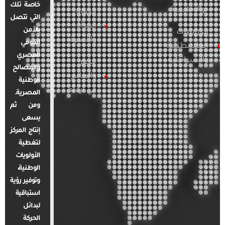
خاصة تلك
والإقليمية
قضايا
التي تتصل
المرأة
بالأمن
الدراسات
والأسرة
القومي
الفلسطينية
المصري
والإسرائيلية
مصر
والمصالح
والعالم
الوطنية
في أرقام
المصرية.
ومن ثم
يسعى
إنتاج المركز
لتغطية
الأولويات
الوطنية،
وتوفير رؤية
استباقية
لبدائل
الحركة