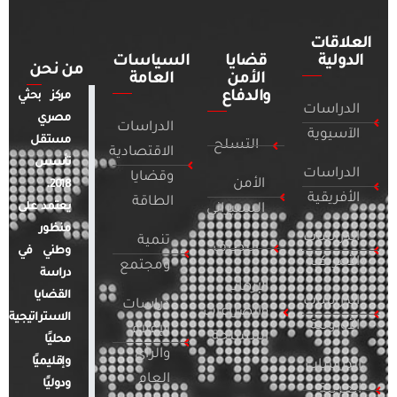
العلاقات
الدولية
قضايا
السياسات
من نحن
الأمن
العامة
والدفاع
مركز بحثي
الدراسات
مصري
الدراسات
الآسيوية
مستقل
التسلح
الاقتصادية
تأسس
الدراسات
وقضايا
الأمن
2018.
الأفريقية
الطاقة
يعتمد على
السيبراني
منظور
الدراسات
تنمية
التطرف
وطني في
الأمريكية
ومجتمع
دراسة
الإرهاب
القضايا
الدراسات
دراسات
والصراعات
الاستراتيجية
الأوروبية
الإعلام
المسلحة
محليًا
والرأي
وإقليميًا
الدراسات
العام
ودوليًا
العربية