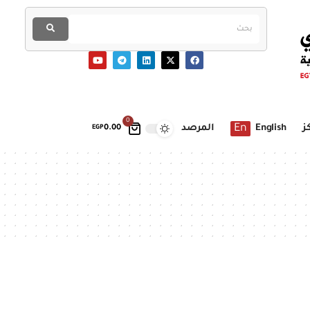
0
En
ز
English
المرصد
EGP
0.00