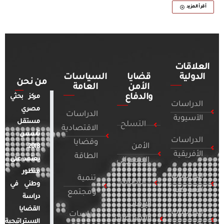
أقرأ المزيد
العلاقات
الدولية
قضايا
السياسات
من نحن
الأمن
العامة
والدفاع
مركز بحثي
الدراسات
مصري
الدراسات
الآسيوية
مستقل
التسلح
الاقتصادية
تأسس
الدراسات
وقضايا
الأمن
2018.
الأفريقية
الطاقة
يعتمد على
السيبراني
منظور
الدراسات
تنمية
التطرف
وطني في
الأمريكية
ومجتمع
دراسة
الإرهاب
القضايا
الدراسات
دراسات
والصراعات
الاستراتيجية