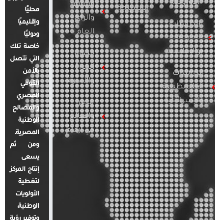
الأوروبية
الإعلام
المسلحة
محليًا
والرأي
وإقليميًا
الدراسات
العام
ودوليًا
العربية
خاصة تلك
والإقليمية
قضايا
التي تتصل
المرأة
بالأمن
الدراسات
والأسرة
القومي
الفلسطينية
المصري
والإسرائيلية
مصر
والمصالح
والعالم
الوطنية
في أرقام
المصرية.
ومن ثم
يسعى
إنتاج المركز
لتغطية
الأولويات
الوطنية،
وتوفير رؤية