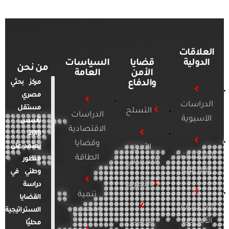
العلاقات
الدولية
قضايا
السياسات
من نحن
الأمن
العامة
والدفاع
مركز بحثي
مصري
الدراسات
مستقل
التسلح
الدراسات
الآسيوية
تأسس
الاقتصادية
2018.
وقضايا
يعتمد على
الأمن
الدراسات
الطاقة
منظور
السيبراني
الأفريقية
وطني في
التطرف
دراسة
تنمية
القضايا
الدراسات
ومجتمع
الاستراتيجية
الأمريكية
الإرهاب
محليًا