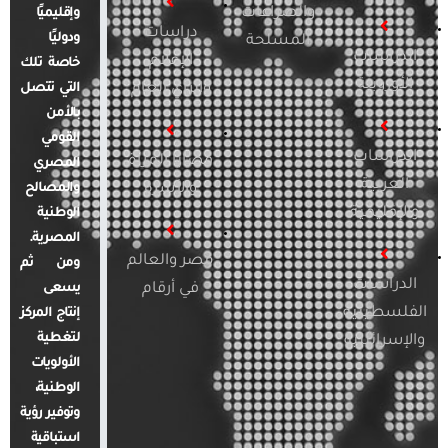
والصراعات
وإقليميًا
دراسات
ودوليًا
المسلحة
الدراسات
الإعلام
خاصة تلك
الأوروبية
والرأي العام
التي تتصل
بالأمن
القومي
الدراسات
قضايا المرأة
المصري
العربية
والأسرة
والمصالح
والإقليمية
الوطنية
المصرية.
مصر والعالم
ومن ثم
الدراسات
في أرقام
يسعى
الفلسطينية
إنتاج المركز
لتغطية
والإسرائيلية
الأولويات
الوطنية،
وتوفير رؤية
استباقية