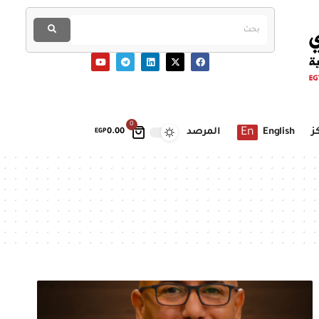
0
En
ز
English
المرصد
EGP
0.00