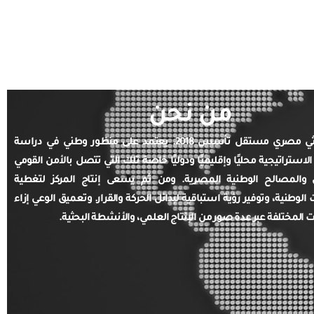
من نحن
مركز بحثي مصري مستقل تأسس 2018. يعتمد على منظور وطني في دراسة
الاستراتيجية محليًا وإقليميًا ودوليًا خاصة تلك التي تتصل بالأمن القومي
والمصالح الوطنية المصرية. ومن ثم يسعى إنتاج المركز لتغطية
ت الوطنية، وتوفير رؤية استباقية لبدائل الحركة والقرار. وتعميق الوعي إزاء
ت المختلفة عبر عدة صور من الإنتاج العلمي، والأنشطة البحثية.