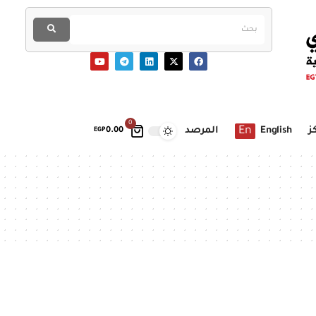
0
En
ز
English
المرصد
EGP
0.00