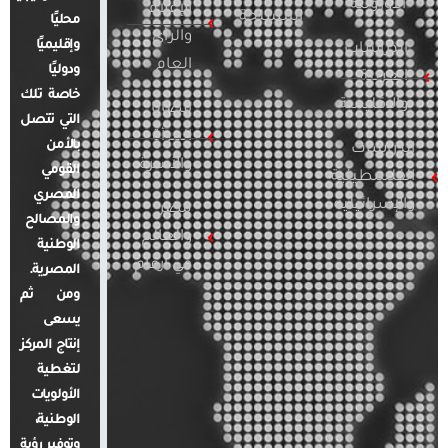
الأوروبية
الإعلام
المسلحة
محليًا
والرأي
وإقليميًا
الدراسات
العام
ودوليًا
العربية
خاصة تلك
والإقليمية
قضايا
التي تتصل
المرأة
بالأمن
الدراسات
والأسرة
القومي
الفلسطينية
المصري
والإسرائيلية
مصر
والمصالح
والعالم
الوطنية
في أرقام
المصرية.
ومن ثم
يسعى
إنتاج المركز
لتغطية
الأولويات
الوطنية،
وتوفير رؤية