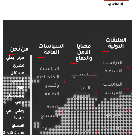
أقرأ المزيد
العلاقات
الدولية
قضايا
السياسات
من نحن
الأمن
العامة
والدفاع
مركز بحثي
الدراسات
مصري
الدراسات
الآسيوية
مستقل
التسلح
الاقتصادية
تأسس
الدراسات
وقضايا
الأمن
2018.
الأفريقية
الطاقة
يعتمد على
السيبراني
منظور
الدراسات
تنمية
التطرف
وطني في
الأمريكية
ومجتمع
دراسة
الإرهاب
القضايا
الدراسات
دراسات
والصراعات
الاستراتيجية