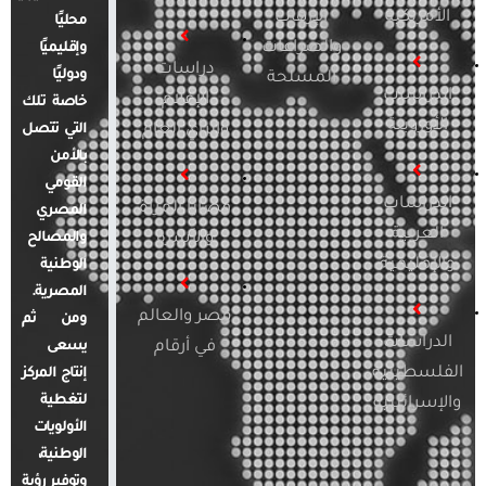
الأمريكية
الإرهاب
محليًا
والصراعات
وإقليميًا
دراسات
ودوليًا
المسلحة
الدراسات
الإعلام
خاصة تلك
الأوروبية
والرأي العام
التي تتصل
بالأمن
القومي
الدراسات
قضايا المرأة
المصري
العربية
والأسرة
والمصالح
والإقليمية
الوطنية
المصرية.
مصر والعالم
ومن ثم
الدراسات
في أرقام
يسعى
الفلسطينية
إنتاج المركز
لتغطية
والإسرائيلية
الأولويات
الوطنية،
وتوفير رؤية