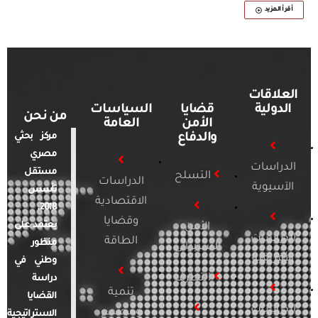
أقرأ المزيد
العلاقات
الدولية
قضايا
السياسات
من نحن
الأمن
العامة
والدفاع
مركز بحثي
مصري
الدراسات
مستقل
التسلح
الدراسات
الآسيوية
تأسس
الاقتصادية
2018.
وقضايا
يعتمد على
الأمن
الدراسات
الطاقة
منظور
السيبراني
الأفريقية
وطني في
التطرف
دراسة
تنمية
القضايا
الدراسات
ومجتمع
الاستراتيجية