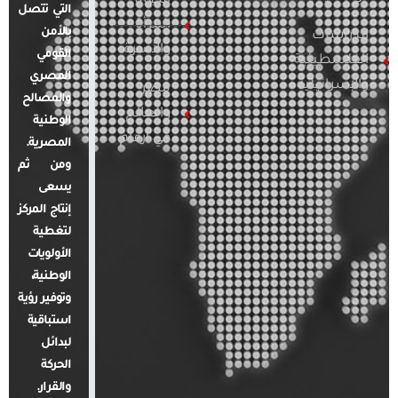
قضايا
التي تتصل
المرأة
بالأمن
الدراسات
والأسرة
القومي
الفلسطينية
المصري
والإسرائيلية
مصر
والمصالح
والعالم
الوطنية
في أرقام
المصرية.
ومن ثم
يسعى
إنتاج المركز
لتغطية
الأولويات
الوطنية،
وتوفير رؤية
استباقية
لبدائل
الحركة
والقرار.