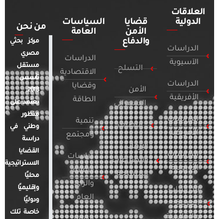
العلاقات
الدولية
قضايا
السياسات
من نحن
الأمن
العامة
والدفاع
مركز بحثي
الدراسات
مصري
الدراسات
الآسيوية
مستقل
التسلح
الاقتصادية
تأسس
الدراسات
وقضايا
الأمن
2018.
الأفريقية
الطاقة
يعتمد على
السيبراني
منظور
الدراسات
تنمية
التطرف
وطني في
الأمريكية
ومجتمع
دراسة
الإرهاب
القضايا
الدراسات
دراسات
والصراعات
الاستراتيجية
الأوروبية
الإعلام
المسلحة
محليًا
والرأي
وإقليميًا
الدراسات
العام
ودوليًا
العربية
خاصة تلك
والإقليمية