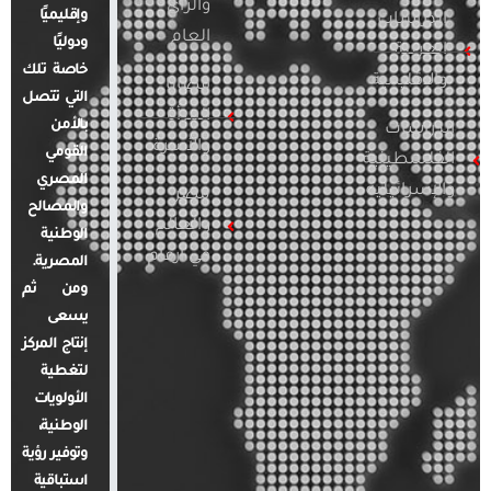
والرأي
وإقليميًا
الدراسات
العام
ودوليًا
العربية
خاصة تلك
والإقليمية
قضايا
التي تتصل
المرأة
بالأمن
الدراسات
والأسرة
القومي
الفلسطينية
المصري
والإسرائيلية
مصر
والمصالح
والعالم
الوطنية
في أرقام
المصرية.
ومن ثم
يسعى
إنتاج المركز
لتغطية
الأولويات
الوطنية،
وتوفير رؤية
استباقية