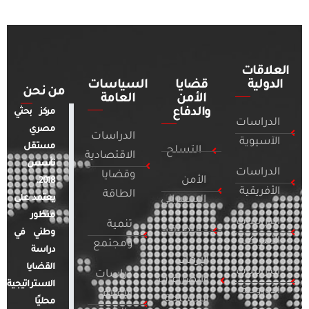
العلاقات
الدولية
قضايا
السياسات
من نحن
الأمن
العامة
والدفاع
مركز بحثي
الدراسات
مصري
الدراسات
الآسيوية
مستقل
التسلح
الاقتصادية
تأسس
الدراسات
وقضايا
الأمن
2018.
الأفريقية
الطاقة
يعتمد على
السيبراني
منظور
الدراسات
تنمية
التطرف
وطني في
الأمريكية
ومجتمع
دراسة
الإرهاب
القضايا
الدراسات
دراسات
والصراعات
الاستراتيجية
الأوروبية
الإعلام
المسلحة
محليًا