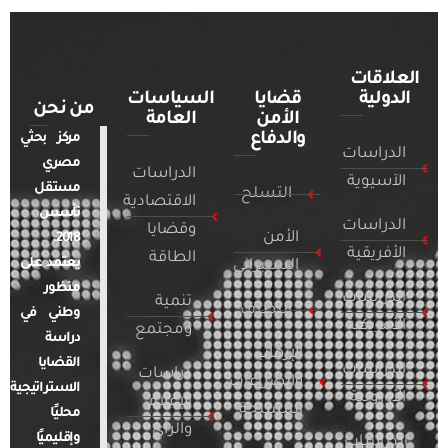
العلاقات
الدولية
قضايا
السياسات
من نحن
الأمن
العامة
والدفاع
مركز بحثي
الدراسات
مصري
الدراسات
الآسيوية
مستقل
التسلح
الاقتصادية
تأسس
الدراسات
وقضايا
الأمن
2018.
الأفريقية
الطاقة
يعتمد على
السيبراني
منظور
الدراسات
تنمية
التطرف
وطني في
الأمريكية
ومجتمع
دراسة
الإرهاب
القضايا
الدراسات
دراسات
والصراعات
الاستراتيجية
الأوروبية
الإعلام
المسلحة
محليًا
والرأي
وإقليميًا
الدراسات