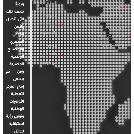
العام
ودوليًا
العربية
خاصة تلك
والإقليمية
قضايا
التي تتصل
المرأة
بالأمن
الدراسات
والأسرة
القومي
الفلسطينية
المصري
والإسرائيلية
مصر
والمصالح
والعالم
الوطنية
في أرقام
المصرية.
ومن ثم
يسعى
إنتاج المركز
لتغطية
الأولويات
الوطنية،
وتوفير رؤية
استباقية
لبدائل