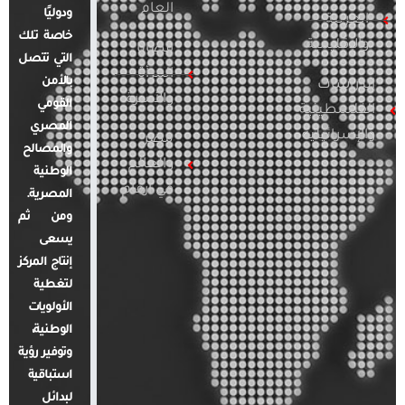
العام
ودوليًا
العربية
خاصة تلك
والإقليمية
قضايا
التي تتصل
المرأة
بالأمن
الدراسات
والأسرة
القومي
الفلسطينية
المصري
والإسرائيلية
مصر
والمصالح
والعالم
الوطنية
في أرقام
المصرية.
ومن ثم
يسعى
إنتاج المركز
لتغطية
الأولويات
الوطنية،
وتوفير رؤية
استباقية
لبدائل