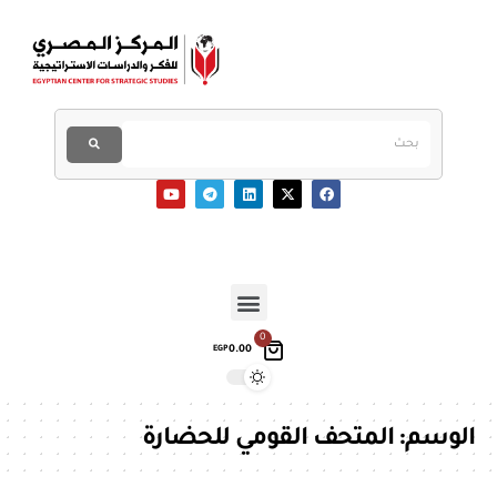
0
0.00
EGP
الوسم:
المتحف القومي للحضارة