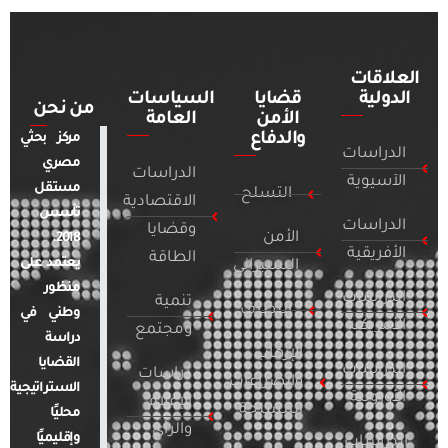
العلاقات
الدولية
قضايا
السياسات
من نحن
الأمن
العامة
والدفاع
مركز بحثي
الدراسات
مصري
الدراسات
الآسيوية
مستقل
التسلح
الاقتصادية
تأسس
الدراسات
وقضايا
الأمن
2018.
الأفريقية
الطاقة
يعتمد على
السيبراني
منظور
الدراسات
تنمية
التطرف
وطني في
الأمريكية
ومجتمع
دراسة
الإرهاب
القضايا
الدراسات
دراسات
والصراعات
الاستراتيجية
الأوروبية
الإعلام
المسلحة
محليًا
والرأي
وإقليميًا
الدراسات