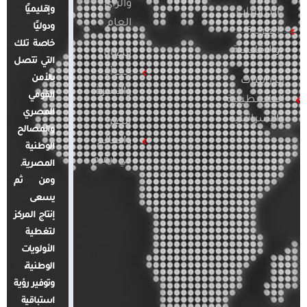
والرأي
وإقليميًا
الدراسات
العام
ودوليًا
العربية
خاصة تلك
والإقليمية
قضايا
التي تتصل
المرأة
بالأمن
الدراسات
والأسرة
القومي
الفلسطينية
المصري
والإسرائيلية
مصر
والمصالح
والعالم
الوطنية
في أرقام
المصرية.
ومن ثم
يسعى
إنتاج المركز
لتغطية
الأولويات
الوطنية،
وتوفير رؤية
استباقية