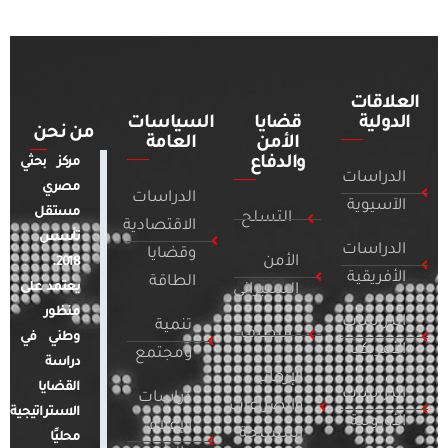
العلاقات
الدولية
قضايا
السياسات
من نحن
الأمن
العامة
والدفاع
مركز بحثي
الدراسات
مصري
الدراسات
الآسيوية
مستقل
التسلح
الاقتصادية
تأسس
الدراسات
وقضايا
الأمن
2018.
الأفريقية
الطاقة
يعتمد على
السيبراني
منظور
الدراسات
تنمية
التطرف
وطني في
الأمريكية
ومجتمع
دراسة
الإرهاب
القضايا
الدراسات
دراسات
والصراعات
الاستراتيجية
الأوروبية
الإعلام
المسلحة
محليًا