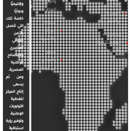
والرأي
وإقليميًا
الدراسات
العام
ودوليًا
العربية
خاصة تلك
والإقليمية
قضايا
التي تتصل
المرأة
بالأمن
الدراسات
والأسرة
القومي
الفلسطينية
المصري
والإسرائيلية
مصر
والمصالح
والعالم
الوطنية
في أرقام
المصرية.
ومن ثم
يسعى
إنتاج المركز
لتغطية
الأولويات
الوطنية،
وتوفير رؤية
استباقية