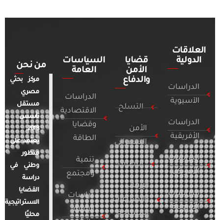
العلاقات
الدولية
قضايا
السياسات
من نحن
الأمن
العامة
والدفاع
مركز بحثي
الدراسات
مصري
الدراسات
الآسيوية
مستقل
التسلح
الاقتصادية
تأسس
الدراسات
وقضايا
الأمن
2018.
الأفريقية
الطاقة
يعتمد على
السيبراني
منظور
الدراسات
تنمية
التطرف
وطني في
الأمريكية
ومجتمع
دراسة
الإرهاب
القضايا
الدراسات
دراسات
والصراعات
الاستراتيجية
الأوروبية
الإعلام
المسلحة
محليًا