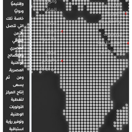
والرأي
وإقليميًا
الدراسات
العام
ودوليًا
العربية
خاصة تلك
والإقليمية
قضايا
التي تتصل
المرأة
بالأمن
الدراسات
والأسرة
القومي
الفلسطينية
المصري
والإسرائيلية
مصر
والمصالح
والعالم
الوطنية
في أرقام
المصرية.
ومن ثم
يسعى
إنتاج المركز
لتغطية
الأولويات
الوطنية،
وتوفير رؤية
استباقية