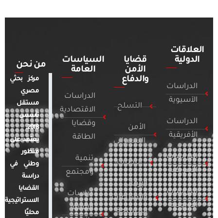
العلاقات
الدولية
قضايا
السياسات
من نحن
الأمن
العامة
والدفاع
مركز بحثي
الدراسات
مصري
الدراسات
الآسيوية
مستقل
التسلح
الاقتصادية
تأسس
الدراسات
وقضايا
الأمن
2018.
الأفريقية
الطاقة
يعتمد على
السيبراني
منظور
الدراسات
تنمية
التطرف
وطني في
الأمريكية
ومجتمع
دراسة
الإرهاب
القضايا
الدراسات
دراسات
والصراعات
الاستراتيجية
الأوروبية
الإعلام
المسلحة
محليًا