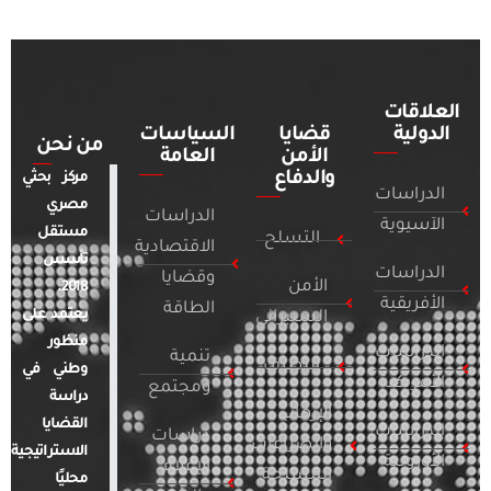
العلاقات
الدولية
قضايا
السياسات
من نحن
الأمن
العامة
والدفاع
مركز بحثي
الدراسات
مصري
الدراسات
الآسيوية
مستقل
التسلح
الاقتصادية
تأسس
الدراسات
وقضايا
الأمن
2018.
الأفريقية
الطاقة
يعتمد على
السيبراني
منظور
الدراسات
تنمية
التطرف
وطني في
الأمريكية
ومجتمع
دراسة
الإرهاب
القضايا
الدراسات
دراسات
والصراعات
الاستراتيجية
الأوروبية
الإعلام
المسلحة
محليًا