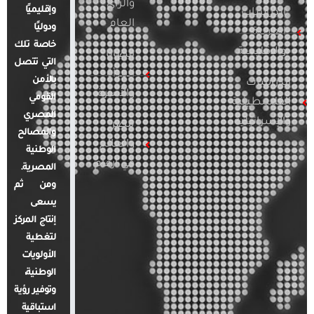
والرأي
وإقليميًا
الدراسات
العام
ودوليًا
العربية
خاصة تلك
والإقليمية
قضايا
التي تتصل
المرأة
بالأمن
الدراسات
والأسرة
القومي
الفلسطينية
المصري
والإسرائيلية
مصر
والمصالح
والعالم
الوطنية
في أرقام
المصرية.
ومن ثم
يسعى
إنتاج المركز
لتغطية
الأولويات
الوطنية،
وتوفير رؤية
استباقية