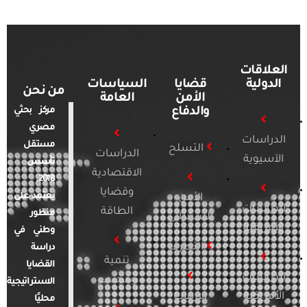
العلاقات
الدولية
قضايا
السياسات
من نحن
الأمن
العامة
والدفاع
مركز بحثي
مصري
الدراسات
مستقل
التسلح
الدراسات
الآسيوية
تأسس
الاقتصادية
2018.
وقضايا
يعتمد على
الأمن
الدراسات
الطاقة
منظور
السيبراني
الأفريقية
وطني في
التطرف
دراسة
تنمية
القضايا
الدراسات
ومجتمع
الاستراتيجية
الأمريكية
الإرهاب
محليًا