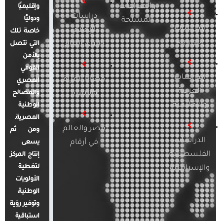
والصراعات
وإقليميًا
دراسات
ودوليًا
المسلحة
الدراسات
الإعلام
خاصة تلك
الأوروبية
والرأي العام
التي تتصل
بالأمن
القومي
الدراسات
قضايا المرأة
المصري
العربية
والأسرة
والمصالح
والإقليمية
الوطنية
المصرية.
مصر والعالم
ومن ثم
الدراسات
في أرقام
يسعى
الفلسطينية
إنتاج المركز
لتغطية
والإسرائيلية
الأولويات
الوطنية،
وتوفير رؤية
استباقية