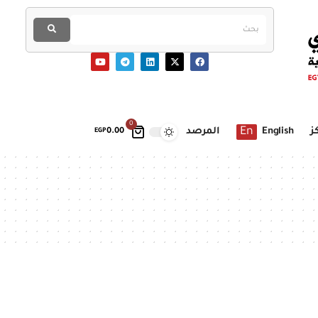
0
En
ز
English
المرصد
EGP
0.00