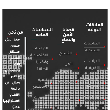
العلاقات
الدولية
قضايا
السياسات
من نحن
الأمن
العامة
والدفاع
مركز بحثي
الدراسات
مصري
الدراسات
الآسيوية
مستقل
التسلح
الاقتصادية
تأسس
الدراسات
وقضايا
الأمن
2018.
الأفريقية
الطاقة
يعتمد على
السيبراني
منظور
الدراسات
تنمية
التطرف
وطني في
الأمريكية
ومجتمع
دراسة
الإرهاب
القضايا
الدراسات
دراسات
والصراعات
الاستراتيجية
الأوروبية
الإعلام
المسلحة
محليًا