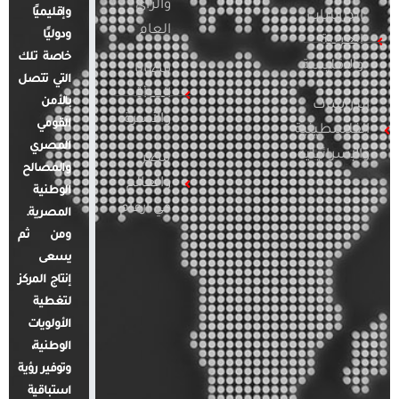
والرأي
وإقليميًا
الدراسات
العام
ودوليًا
العربية
خاصة تلك
والإقليمية
قضايا
التي تتصل
المرأة
بالأمن
الدراسات
والأسرة
القومي
الفلسطينية
المصري
والإسرائيلية
مصر
والمصالح
والعالم
الوطنية
في أرقام
المصرية.
ومن ثم
يسعى
إنتاج المركز
لتغطية
الأولويات
الوطنية،
وتوفير رؤية
استباقية