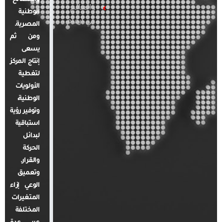
والعالم
الوطنية
في أرقام
المصرية.
ومن ثم
يسعى
إنتاج المركز
لتغطية
الأولويات
الوطنية،
وتوفير رؤية
استباقية
لبدائل
الحركة
والقرار.
وتعميق
الوعي إزاء
المتغيرات
المختلفة