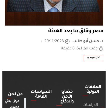
مصر وقلق ما بعد الهدنة
د. حسن أبو طالب
29/11/2023
وقت القراءة: 8 دقيقة
أقرأ المزيد
العلاقات
الدولية
قضايا
السياسات
من نحن
الأمن
العامة
والدفاع
مركز بحثي
الدراسات
مصري