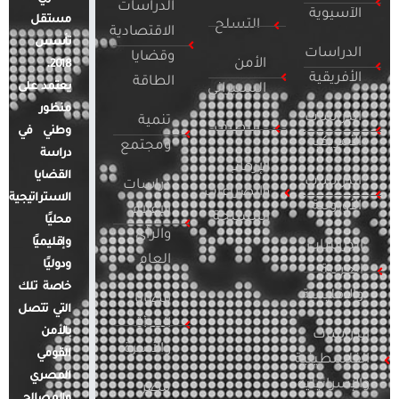
الدراسات
الآسيوية
مستقل
التسلح
الاقتصادية
تأسس
الدراسات
وقضايا
الأمن
2018.
الأفريقية
الطاقة
يعتمد على
السيبراني
منظور
الدراسات
تنمية
التطرف
وطني في
الأمريكية
ومجتمع
دراسة
الإرهاب
القضايا
الدراسات
دراسات
والصراعات
الاستراتيجية
الأوروبية
الإعلام
المسلحة
محليًا
والرأي
وإقليميًا
الدراسات
العام
ودوليًا
العربية
خاصة تلك
والإقليمية
قضايا
التي تتصل
المرأة
بالأمن
الدراسات
والأسرة
القومي
الفلسطينية
المصري
والإسرائيلية
مصر
والمصالح