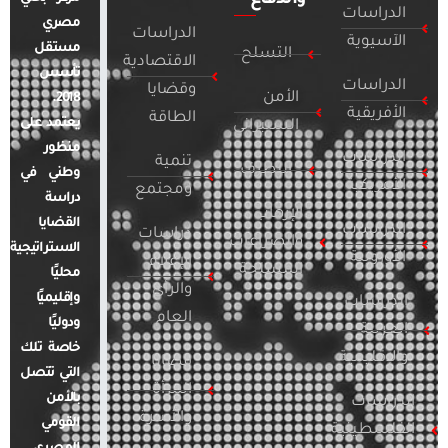
الدراسات
مصري
الدراسات
الآسيوية
مستقل
التسلح
الاقتصادية
تأسس
الدراسات
وقضايا
الأمن
2018.
الأفريقية
الطاقة
يعتمد على
السيبراني
منظور
الدراسات
تنمية
التطرف
وطني في
الأمريكية
ومجتمع
دراسة
الإرهاب
القضايا
الدراسات
دراسات
والصراعات
الاستراتيجية
الأوروبية
الإعلام
المسلحة
محليًا
والرأي
وإقليميًا
الدراسات
العام
ودوليًا
العربية
خاصة تلك
والإقليمية
قضايا
التي تتصل
المرأة
بالأمن
الدراسات
والأسرة
القومي
الفلسطينية