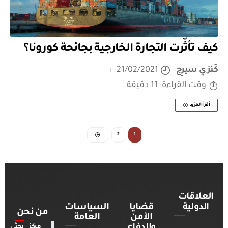
كيف تأثّرت التجارة الخارجية بجائحة كورونا؟
كَنزي سيرِج
21/02/2021
وقت القراءة: 11 دقيقة
أقرأ المزيد
2
1
العلاقات
الدولية
قضايا
السياسات
من نحن
الأمن
العامة
والدفاع
مركز بحثي