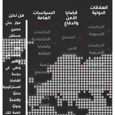
العلاقات
الدولية
قضايا
السياسات
من نحن
الأمن
العامة
والدفاع
مركز بحثي
الدراسات
مصري
الدراسات
الآسيوية
مستقل
التسلح
الاقتصادية
تأسس
الدراسات
وقضايا
الأمن
2018.
الأفريقية
الطاقة
يعتمد على
السيبراني
منظور
الدراسات
تنمية
التطرف
وطني في
الأمريكية
ومجتمع
دراسة
الإرهاب
القضايا
الدراسات
دراسات
والصراعات
الاستراتيجية
الأوروبية
الإعلام
المسلحة
محليًا
والرأي
وإقليميًا
الدراسات
العام
ودوليًا
العربية
خاصة تلك