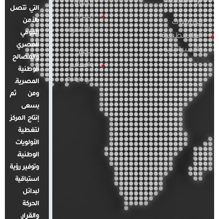
والإقليمية
قضايا
التي تتصل
المرأة
بالأمن
الدراسات
والأسرة
القومي
الفلسطينية
المصري
والإسرائيلية
مصر
والمصالح
والعالم
الوطنية
في أرقام
المصرية.
ومن ثم
يسعى
إنتاج المركز
لتغطية
الأولويات
الوطنية،
وتوفير رؤية
استباقية
لبدائل
الحركة
والقرار.