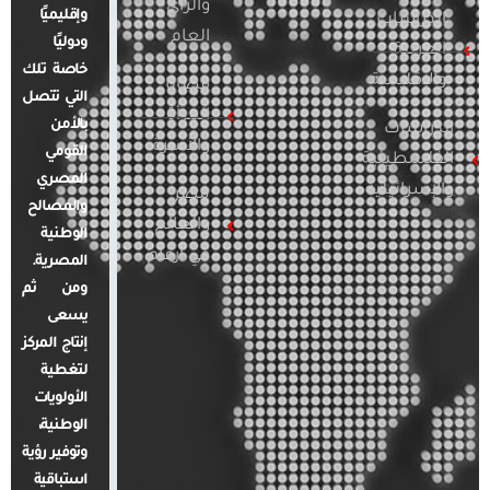
والرأي
وإقليميًا
الدراسات
العام
ودوليًا
العربية
خاصة تلك
والإقليمية
قضايا
التي تتصل
المرأة
بالأمن
الدراسات
والأسرة
القومي
الفلسطينية
المصري
والإسرائيلية
مصر
والمصالح
والعالم
الوطنية
في أرقام
المصرية.
ومن ثم
يسعى
إنتاج المركز
لتغطية
الأولويات
الوطنية،
وتوفير رؤية
استباقية