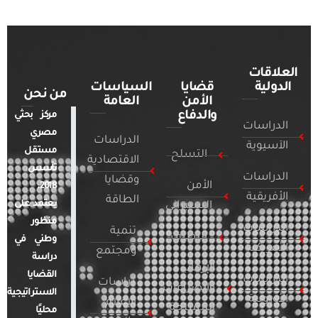
العلاقات
الدولية
قضايا
السياسات
من نحن
الأمن
العامة
والدفاع
مركز بحثي
الدراسات
مصري
الدراسات
الآسيوية
مستقل
التسلح
الاقتصادية
تأسس
الدراسات
وقضايا
الأمن
2018.
الأفريقية
الطاقة
يعتمد على
السيبراني
منظور
الدراسات
تنمية
التطرف
وطني في
الأمريكية
ومجتمع
دراسة
الإرهاب
القضايا
الدراسات
دراسات
والصراعات
الاستراتيجية
الأوروبية
الإعلام
المسلحة
محليًا