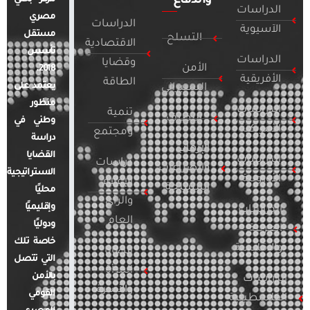
والدفاع
الدراسات
مصري
الدراسات
الآسيوية
مستقل
التسلح
الاقتصادية
تأسس
الدراسات
وقضايا
الأمن
2018.
الأفريقية
الطاقة
يعتمد على
السيبراني
منظور
الدراسات
تنمية
التطرف
وطني في
الأمريكية
ومجتمع
دراسة
الإرهاب
القضايا
الدراسات
دراسات
والصراعات
الاستراتيجية
الأوروبية
الإعلام
المسلحة
محليًا
والرأي
وإقليميًا
الدراسات
العام
ودوليًا
العربية
خاصة تلك
والإقليمية
قضايا
التي تتصل
المرأة
بالأمن
الدراسات
والأسرة
القومي
الفلسطينية