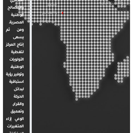
المصري
والإسرائيلية
مصر
والمصالح
والعالم
الوطنية
في أرقام
المصرية.
ومن ثم
يسعى
إنتاج المركز
لتغطية
الأولويات
الوطنية،
وتوفير رؤية
استباقية
لبدائل
الحركة
والقرار.
وتعميق
الوعي إزاء
المتغيرات