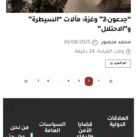
“جدعون-2” وغزة: مآلات “السيطرة”
و”الاحتلال”
محمد منصور
30/08/2025
وقت القراءة: 24 دقيقة
أقرأ المزيد
7
6
…
4
3
2
1
العلاقات
الدولية
قضايا
السياسات
من نحن
الأمن
العامة
مركز بحثي