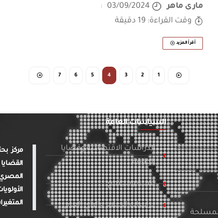
مارى ماهر
03/09/2024
وقت القراءة: 19 دقيقة
أقرأ المزيد
7
6
5
4
3
2
1
السياسات العامة
الدراسات الاقتصادية وقضايا
الطاقة
القضايا 
المصري 
تنمية ومجتمع
الأولويا
المتغيرا
دراسات الإعلام والرأي العام
المسلحة