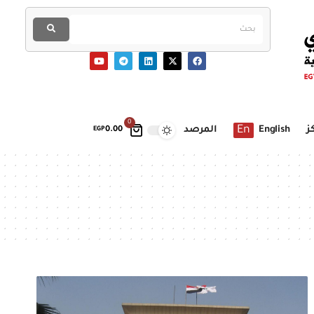
0
En
ز
English
المرصد
EGP
0.00