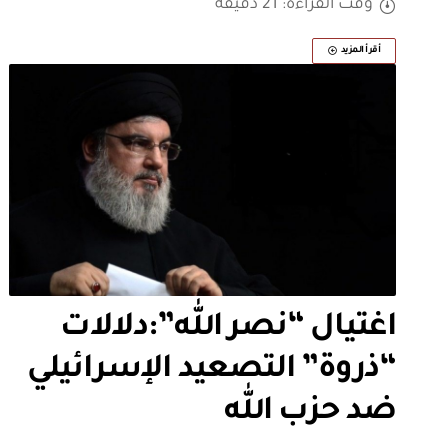
وقت القراءة: 21 دقيقة
أقرأ المزيد
اغتيال “نصر الله”:دلالات
“ذروة” التصعيد الإسرائيلي
ضد حزب الله