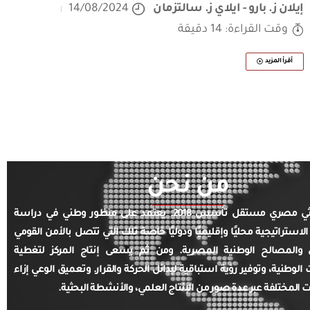
إيلان ز. بارو - ايلاي ز. سالتزمان
14/08/2024
وقت القراءة: 14 دقيقة
أقرأ المزيد
من نحن
مركز بحثي مصري مستقل تأسس 2018. يعتمد على منظور وطني في دراسة
الاستراتيجية محليًا وإقليميًا ودوليًا خاصة تلك التي تتصل بالأمن القومي
والمصالح الوطنية المصرية. ومن ثم يسعى إنتاج المركز لتغطية
ت الوطنية، وتوفير رؤية استباقية لبدائل الحركة والقرار. وتعميق الوعي إزاء
ت المختلفة عبر عدة صور من الإنتاج العلمي، والأنشطة البحثية.