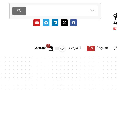
0
En
ز
English
المرصد
EGP
0.00